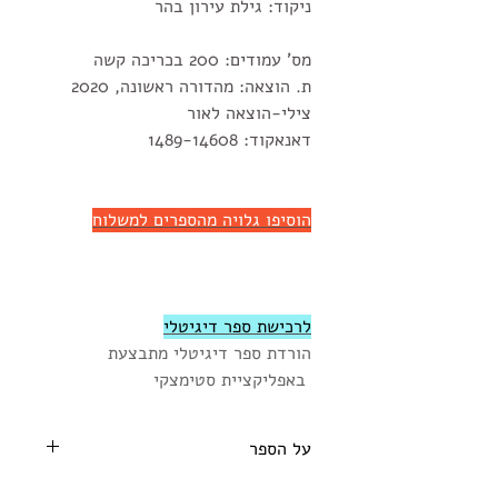
ניקוד: גילת עירון בהר
מס' עמודים: 200 בכריכה קשה
ת. הוצאה: מהדורה ראשונה, 2020
צילי-הוצאה לאור
דאנאקוד: 1489-14608
הוסיפו גלויה מהספרים למשלוח
לרכישת ספר דיגיטלי
הורדת ספר דיגיטלי מתבצעת
באפליקציית סטימצקי
על הספר
בִּישְׁמָה, הַמְּכַשֵּׁפָה הַצְּעִירָה שֶׁהִכַּרְנוּ