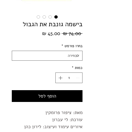
בישמה גונבת את הגבול
מחיר
מחיר
 ‏74.00 ‏₪ 
רגיל
מבצע
בחרו פורמט
*
כמות
*
הוסף לסל
מאת: ציפור פרומקין
עורכת: לי עברון
איורים עימוד ועיצוב: לירון כהן